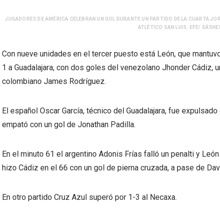
JUGADORES DE AMÉRICA CELEBRAN UN GOL DURANTE UN PARTIDO DE LA CUARTA JOR
ATLÉTICO SAN LUIS. EFE/ SÁSH
Con nueve unidades en el tercer puesto está León, que mantuvo 
1 a Guadalajara, con dos goles del venezolano Jhonder Cádiz, u
colombiano James Rodríguez.
El español Oscar García, técnico del Guadalajara, fue expulsado
empató con un gol de Jonathan Padilla.
En el minuto 61 el argentino Adonis Frías falló un penalti y León 
hizo Cádiz en el 66 con un gol de pierna cruzada, a pase de Da
En otro partido Cruz Azul superó por 1-3 al Necaxa.