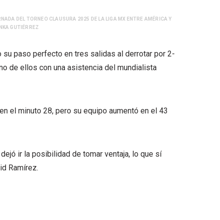
NADA DEL TORNEO CLAUSURA 2025 DE LA LIGA MX ENTRE AMÉRICA Y
ENKA GUTIÉRREZ
su paso perfecto en tres salidas al derrotar por 2-
no de ellos con una asistencia del mundialista
 en el minuto 28, pero su equipo aumentó en el 43
dejó ir la posibilidad de tomar ventaja, lo que sí
vid Ramírez.