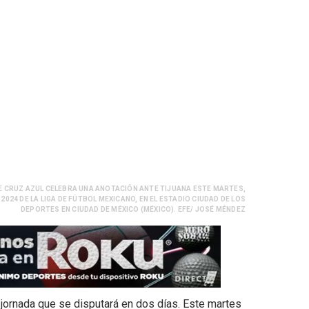
 DE CRUZ AZUL CELEBRA UNA ANOTACIÓN ANTE TIJUANA ESTE MARTES,
24 DE LA LIGA DE FÚTBOL MEXICANO, EN EL ESTADIO CIUDAD DE LOS
DEPORTES EN CIUDAD DE MÉXICO (MÉXICO). EFE/ JOSÉ MÉNDEZ
jornada que se disputará en dos días. Este martes