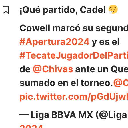
¡Qué partido, Cade!
Cowell marcó su segund
#Apertura2024
y es el
#TecateJugadorDelPart
de
@Chivas
ante un Que
sumado en el torneo.
@C
pic.twitter.com/pGdUjw
— Liga BBVA MX (@Li