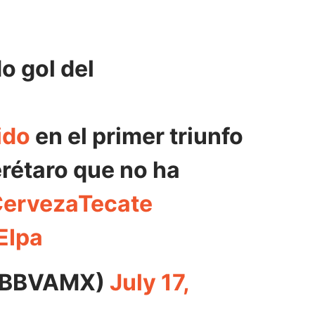
o gol del
ido
en el primer triunfo
rétaro que no ha
ervezaTecate
EIpa
gaBBVAMX)
July 17,