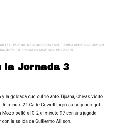
NTE EL PARTIDO DE LA JORNADA 3 DEL TORNEO APERTURA 2024 DEL
UCA (MÉXICO). EFE/ DAVID MARTÍNEZ PELCASTRE
 la Jornada 3
y la goleada que sufrió ante Tijuana, Chivas visitó
s. Al minuto 21 Cade Cowell logró su segundo gol
n Mozo selló el 0-2 al minuto 97 con una jugada
 con la salida de Guillermo Allison.