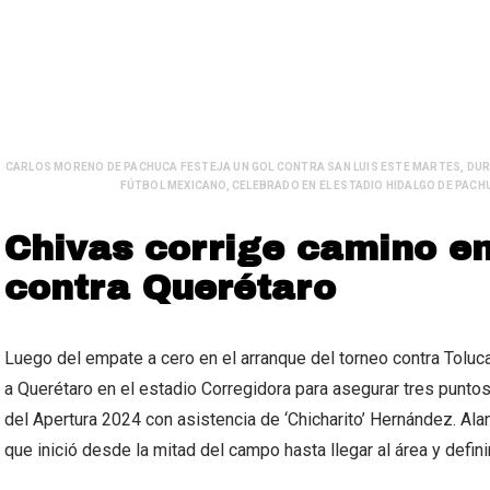
CARLOS MORENO DE PACHUCA FESTEJA UN GOL CONTRA SAN LUIS ESTE MARTES, DURA
FÚTBOL MEXICANO, CELEBRADO EN EL ESTADIO HIDALGO DE PACH
Chivas corrige camino en
contra Querétaro
Luego del empate a cero en el arranque del torneo contra Toluca 
a Querétaro en el estadio Corregidora para asegurar tres punto
del Apertura 2024 con asistencia de ‘Chicharito’ Hernández. Ala
que inició desde la mitad del campo hasta llegar al área y definir