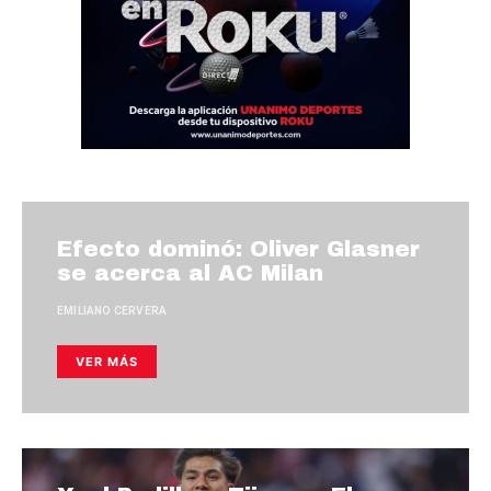
Efecto dominó: Oliver Glasner
se acerca al AC Milan
EMILIANO CERVERA
VER MÁS