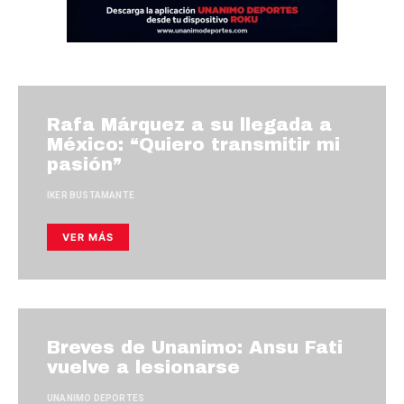
Rafa Márquez a su llegada a
México: “Quiero transmitir mi
pasión”
IKER BUSTAMANTE
VER MÁS
Breves de Unanimo: Ansu Fati
vuelve a lesionarse
UNANIMO DEPORTES