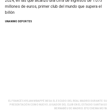
2024, en las que alcanzó una cifra de ingresos de 1.073
millones de euros, primer club del mundo que supera el
billón
UNANIMO DEPORTES
EL FRANCÉS KYLIAN MBAPPÉ BESA EL ESCUDO DEL REAL MADRID DURANTE SU
PRESENTACIÓN COMO NUEVO JUGADOR DEL CLUB EN EL ESTADIO SANTIAGO
BERNABÉU DE MADRID. EFE/CHEMA MOYA