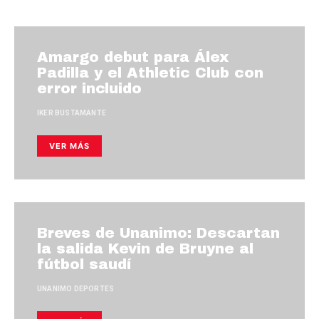
Amargo debut para Álex
Padilla y el Athletic Club con
error incluido
IKER BUSTAMANTE
VER MÁS
Breves de Unanimo: Descartan
la salida Kevin de Bruyne al
fútbol saudí
UNANIMO DEPORTES