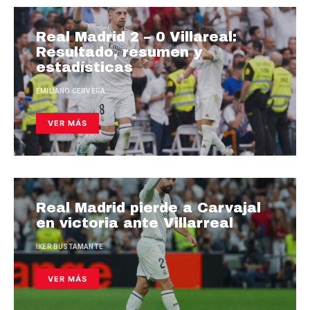
Real Madrid 2 – 0 Villareal:
Resultado, resumen y
estadísticas
EMILIANO CERVERA
VER MÁS
Real Madrid pierde a Carvajal
en victoria ante Villarreal
IKER BUSTAMANTE
VER MÁS