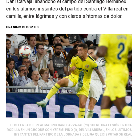
Dani Carvajal abandonó el campo del Santiago Bernabéu
en los últimos instantes del partido contra el Villarreal en
camilla, entre lágrimas y con claros síntomas de dolor.
UNANIMO DEPORTES
EL DEFENSA DEL REAL MADRID DANI CARVAJAL (2I) SUFRE UNA LESIÓN EN UNA
RODILLA EN UN CHOQUE CON YEREMI PINO (I), DEL VILLARREAL, EN LOS ÚLTIMOS
INSTANTES DEL PARTIDO DE LA JORNADA 9 DE LIGA QUE DISPUTARON REAL