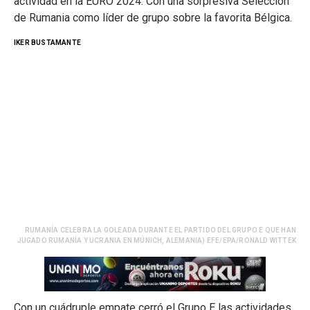
actividad en la EURO 2024. Con una sorpresiva Selección
de Rumania como líder de grupo sobre la favorita Bélgica.
IKER BUSTAMANTE
RUMANÍA CELEBRA LA GOLEADA DURANTE EL PARTIDO DEL GRUPO E QUE HAN
JUGADO RUMANÍA Y UCRANIA EN MÚNICH, ALEMANIA) EFE/EPA/RONALD WITTEK
Con un cuádruple empate cerró el Grupo E las actividades