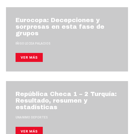
Eurocopa: Decepciones y
sorpresas en esta fase de
grupos
IÑIGO LECEA PALACIOS
VER MÁS
República Checa 1 – 2 Turquía:
Resultado, resumen y
estadísticas
UNANIMO DEPORTES
VER MÁS