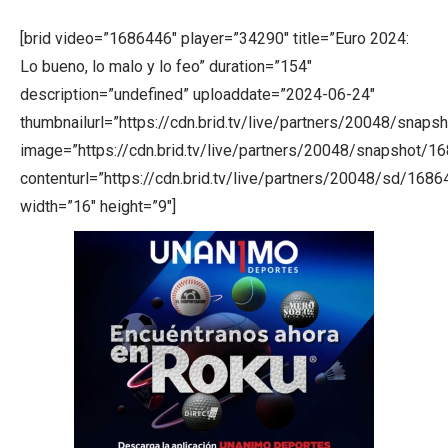
[brid video=”1686446″ player=”34290″ title=”Euro 2024:
Lo bueno, lo malo y lo feo” duration=”154″
description=”undefined” uploaddate=”2024-06-24″
thumbnailurl=”https://cdn.brid.tv/live/partners/20048/sn
image=”https://cdn.brid.tv/live/partners/20048/snapsho
contenturl=”https://cdn.brid.tv/live/partners/20048/sd/168
width=”16″ height=”9″]