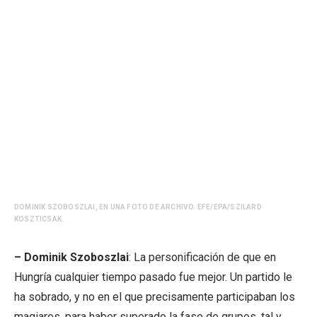
DOMINIK SZOBOSZLAI, EN UNA FOTO DE ARCHIVO. EFE/EPA/SZILARD
KOSZTICSAK.
– Dominik Szoboszlai
: La personificación de que en
Hungría cualquier tiempo pasado fue mejor. Un partido le
ha sobrado, y no en el que precisamente participaban los
magiares, para haber superado la fase de grupos, tal y