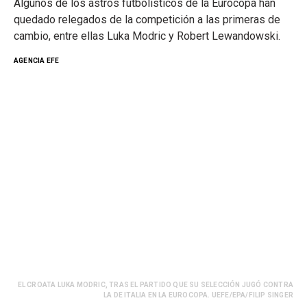
Algunos de los astros futbolísticos de la Eurocopa han
quedado relegados de la competición a las primeras de
cambio, entre ellas Luka Modric y Robert Lewandowski.
AGENCIA EFE
EL CROATA LUKA MODRIC, TRAS EL PARTIDO QUE SU SELECCIÓN JUGÓ CONTRA
LA DE ITALIA EN LA EUROCOPA. UEFE/EPA/FILIP SINGER