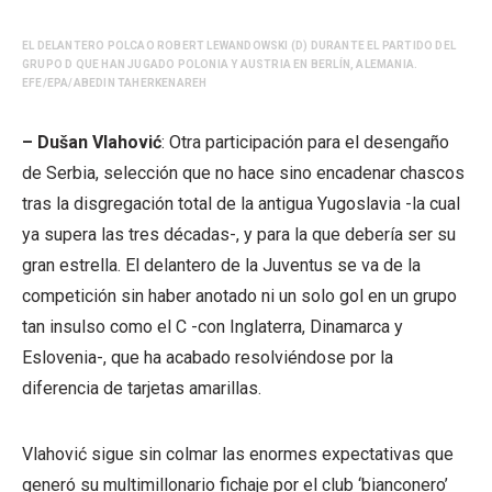
EL DELANTERO POLCAO ROBERT LEWANDOWSKI (D) DURANTE EL PARTIDO DEL
GRUPO D QUE HAN JUGADO POLONIA Y AUSTRIA EN BERLÍN, ALEMANIA.
EFE/EPA/ABEDIN TAHERKENAREH
– Dušan Vlahović
: Otra participación para el desengaño
de Serbia, selección que no hace sino encadenar chascos
tras la disgregación total de la antigua Yugoslavia -la cual
ya supera las tres décadas-, y para la que debería ser su
gran estrella. El delantero de la Juventus se va de la
competición sin haber anotado ni un solo gol en un grupo
tan insulso como el C -con Inglaterra, Dinamarca y
Eslovenia-, que ha acabado resolviéndose por la
diferencia de tarjetas amarillas.
Vlahović sigue sin colmar las enormes expectativas que
generó su multimillonario fichaje por el club ‘bianconero’