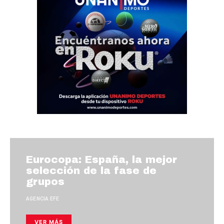
Eurocopa: España, la mejor
selección de la fase de
grupos
AGENCIA EFE
VER MÁS