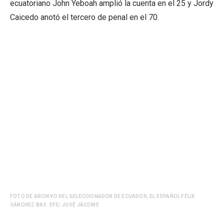
ecuatoriano John Yeboah amplió la cuenta en el 25 y Jordy
Caicedo anotó el tercero de penal en el 70.
FOTO DE ARCHIVO DEL SELECCIONADOR DE ECUADOR, EL ESPAÑOL FÉLIX
SÁNCHEZ BAS. EFE/ JOSÉ JÁCOME