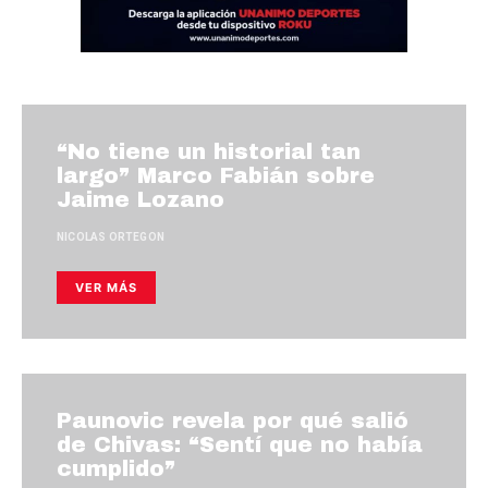
“No tiene un historial tan
largo” Marco Fabián sobre
Jaime Lozano
NICOLAS ORTEGON
VER MÁS
Paunovic revela por qué salió
de Chivas: “Sentí que no había
cumplido”