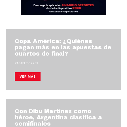
Copa América: ¿Quiénes
pagan más en las apuestas de
cuartos de final?
RAFAEL TORRES
VER MÁS
Con Dibu Martínez como
héroe, Argentina clasifica a
semifinales