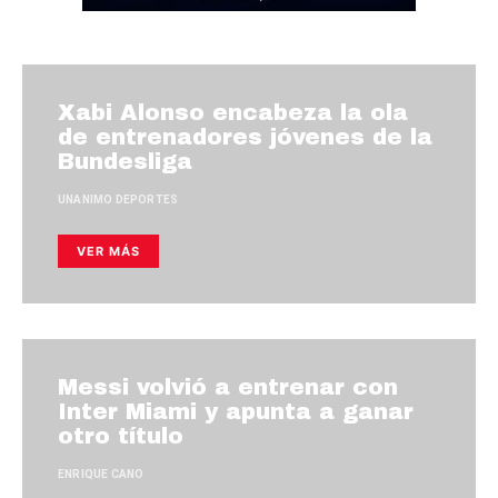
Xabi Alonso encabeza la ola
de entrenadores jóvenes de la
Bundesliga
UNANIMO DEPORTES
VER MÁS
Messi volvió a entrenar con
Inter Miami y apunta a ganar
otro título
ENRIQUE CANO