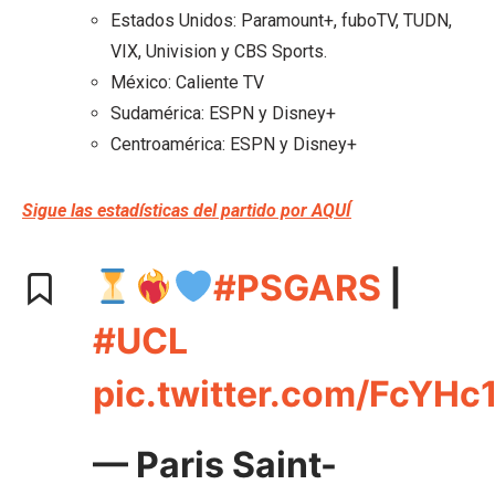
Estados Unidos: Paramount+, fuboTV, TUDN,
VIX, Univision y CBS Sports.
México: Caliente TV
Sudamérica: ESPN y Disney+
Centroamérica: ESPN y Disney+
Sigue las estadísticas del partido por A
QU
Í
#PSGARS
|
#UCL
pic.twitter.com/FcYHc
— Paris Saint-