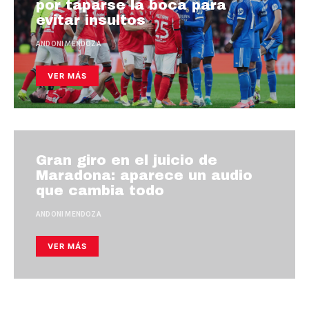
por taparse la boca para
evitar insultos
ANDONI MENDOZA
VER MÁS
Gran giro en el juicio de
Maradona: aparece un audio
que cambia todo
ANDONI MENDOZA
VER MÁS