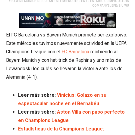
Y BAYERN MUNICH DISPUTAN ESTE MIÉRCOLES EN EL ESTADIO OLÍMPICO LLUIS
COMPANYS. EFE/SIU WU
El FC Barcelona vs Bayern Munich promete ser explosivo.
Este miércoles tuvimos nuevamente actividad en la UEFA
Champions League con el
FC Barcelona
recibiendo al
Bayern Munich y con hat-trick de Raphina y uno más de
Lewandoski los culés se llevaron la victoria ante los de
Alemania (4-1).
Leer más sobre:
Vinicius: Golazo en su
espectacular noche en el Bernabéu
Leer más sobre:
Aston Villa con paso perfecto
en Champions League
Estadísticas de la Champions League: