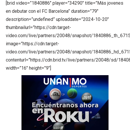
[brid video=”1840886″ player=”34290″ title=”Más jovenes
en debutar con el FC Barcelona” duration=”79″
description=”undefined” uploaddate=”2024-10-20″
thumbnailurl=”https://cdn.target-
video.com/live/partners/20048/snapshot/1840886_th_671
image=”https://cdn.target-
video.com/live/partners/20048/snapshot/1840886_hd_67
contenturl=”https://cdn.brid.tv/live/partners/20048/sd/184
width=”16″ height=”9″]