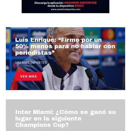
Luis Enrique: “Firmo por un
50% menos para no hablar con
periodistas”
UNANIMO DEPORTES
VER MÁS
Inter Miami: ¿Cómo se ganó su
lugar en la siguiente
Champions Cup?