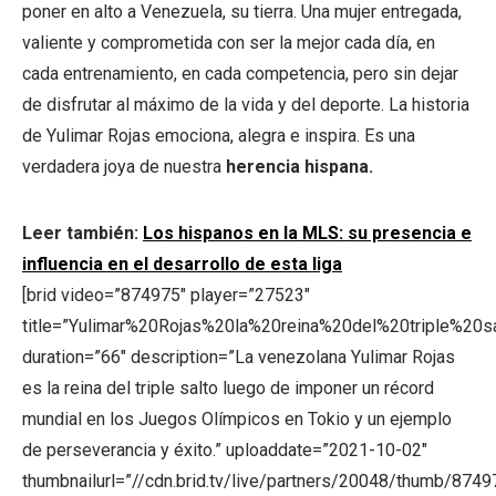
poner en alto a Venezuela, su tierra. Una mujer entregada,
valiente y comprometida con ser la mejor cada día, en
cada entrenamiento, en cada competencia, pero sin dejar
de disfrutar al máximo de la vida y del deporte. La historia
de Yulimar Rojas emociona, alegra e inspira. Es una
verdadera joya de nuestra
herencia hispana.
Leer también:
Los hispanos en la MLS: su presencia e
influencia en el desarrollo de esta liga
[brid video=”874975″ player=”27523″
title=”Yulimar%20Rojas%20la%20reina%20del%20triple%20sa
duration=”66″ description=”La venezolana Yulimar Rojas
es la reina del triple salto luego de imponer un récord
mundial en los Juegos Olímpicos en Tokio y un ejemplo
de perseverancia y éxito.” uploaddate=”2021-10-02″
thumbnailurl=”//cdn.brid.tv/live/partners/20048/thumb/87