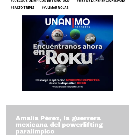
JUEGOOS OLÍMPICOS DE TOKIO 2020
MES DE LA HERENCIA HISPANA
SALTO TRIPLE
YULIMAR ROJAS
Amalia Pérez, la guerrera
mexicana del powerlifting
paralímpico