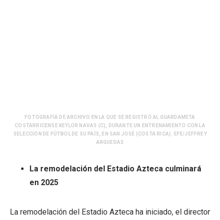
FOTOGRAFÍA DE ARCHIVO EN LA QUE SE REGISTRÓ AL GUARDAMETA
COSTARRICENSE KEYLOR NAVAS (C), DURANTE UN ENTRENAMIENTO CON LA
SELECCIÓN DE FÚTBOL DE SU PAÍS, EN SAN JOSÉ (COSTA RICA). EFE/JEFFREY
ARGUEDAS
La remodelación del Estadio Azteca culminará
en 2025
La remodelación del Estadio Azteca ha iniciado, el director