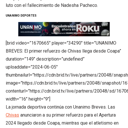
luto con el fallecimiento de Nadesha Pacheco.
UNANIMO DEPORTES
[brid video=”1670665″ player=”34290″ title=”UNANIMO
BREVES: El primer refuerzo de Chivas llega desde Coapa”
duration=”149″ description=”undefined”
uploaddate=”2024-06-05″
thumbnailurl=”https://cdn.brid.tv/live/partners/20048/sn
image=”https://cdn.brid.tv/live/partners/20048/snapsho
contenturl=”https://cdn.brid.tv/live/partners/20048/sd/167
width=”16″ height=”9″]
La jornada deportiva continúa con Unanimo Breves. Las
Chivas
anunciaron a su primer refuerzo para el Apertura
2024 llegado desde Coapa, mientras que el atletismo en