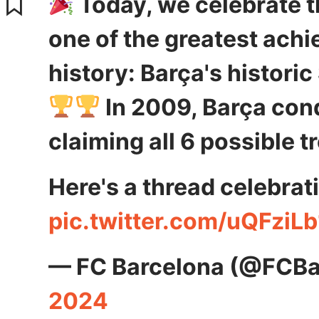
Today, we celebrate t
one of the greatest achi
history: Barça's histor
In 2009, Barça con
claiming all 6 possible t
Here's a thread celebra
pic.twitter.com/uQFziLb
— FC Barcelona (@FCBa
2024