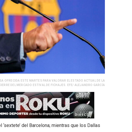
NSA OFRECIDA ESTE MARTES PARA VALORAR EL ESTADO ACTUAL DE LA
IERRE DEL MERCADO ESTIVAL DE FICHAJES. EFE/ ALEJANDRO GARCÍA
l ‘sextete’ del Barcelona; mientras que los Dallas