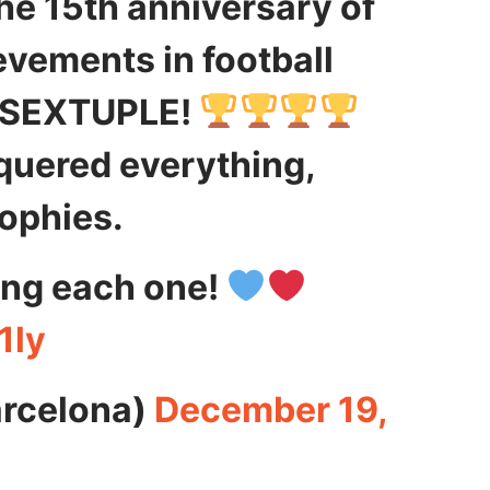
he 15th anniversary of
evements in football
ic SEXTUPLE!
quered everything,
rophies.
ting each one!
1ly
rcelona)
December 19,