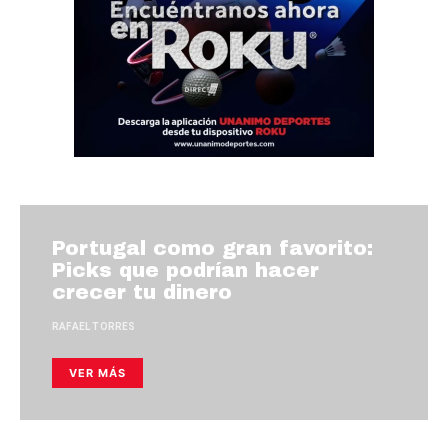
Portugal como gran favorito:
Picks que podrían hacer
crecer tu dinero
RAFAEL TORRES
VER MÁS