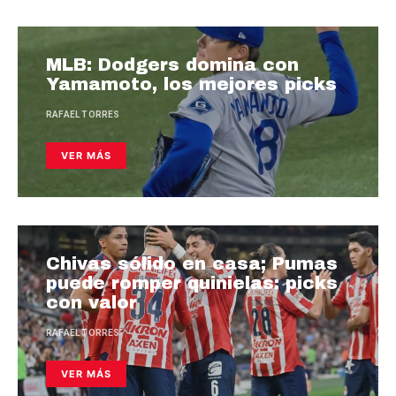
MLB: Dodgers domina con
Yamamoto, los mejores picks
RAFAEL TORRES
VER MÁS
Chivas sólido en casa; Pumas
puede romper quinielas: picks
con valor
RAFAEL TORRES
VER MÁS