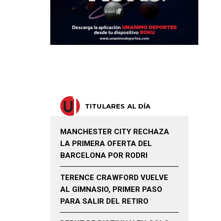
TITULARES AL DÍA
MANCHESTER CITY RECHAZA
LA PRIMERA OFERTA DEL
BARCELONA POR RODRI
TERENCE CRAWFORD VUELVE
AL GIMNASIO, PRIMER PASO
PARA SALIR DEL RETIRO