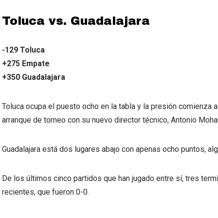
Toluca vs. Guadalajara
-129 Toluca
+275 Empate
+350 Guadalajara
Toluca ocupa el puesto ocho en la tabla y la presión comienza a
arranque de torneo con su nuevo director técnico, Antonio Moh
Guadalajara está dos lugares abajo con apenas ocho puntos, alg
De los últimos cinco partidos que han jugado entre sí, tres te
recientes, que fueron 0-0.