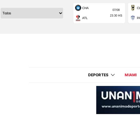
DEPORTES
MIAMI