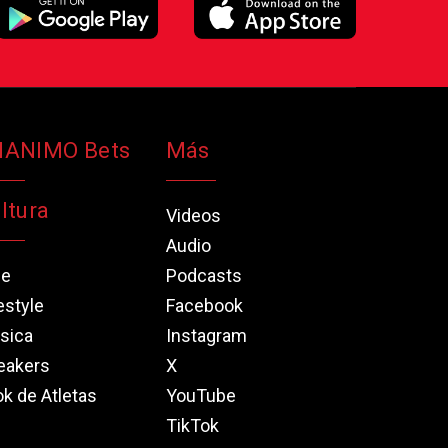
NANIMO Bets
Más
ltura
Videos
Audio
ne
Podcasts
estyle
Facebook
sica
Instagram
eakers
X
k de Atletas
YouTube
TikTok