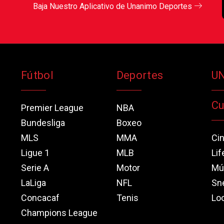
Baja Nuestro Aplicativo de Unanimo Deportes
Fútbol
Deportes
U
Cu
Premier League
NBA
Bundesliga
Boxeo
MLS
MMA
Ci
Ligue 1
MLB
Lif
Serie A
Motor
Mú
LaLiga
NFL
Sn
Concacaf
Tenis
Loo
Champions League