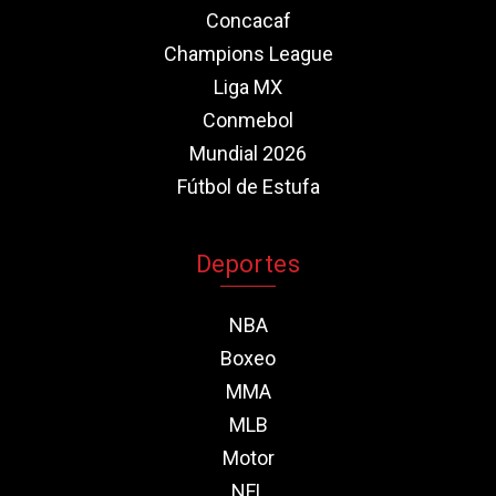
Concacaf
Champions League
Liga MX
Conmebol
Mundial 2026
Fútbol de Estufa
Deportes
NBA
Boxeo
MMA
MLB
Motor
NFL