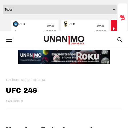
ARTÍCULOS POR ETIQUETA
UFC 246
1 ARTÍCULO