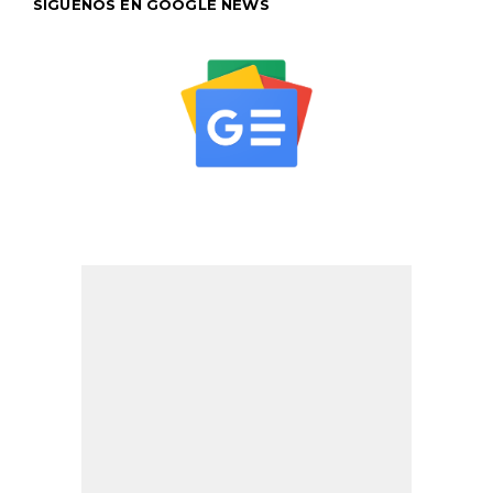
SÍGUENOS EN GOOGLE NEWS