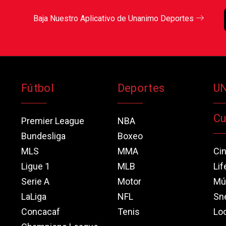
Baja Nuestro Aplicativo de Unanimo Deportes
Fútbol
Deportes
U
Cu
Premier League
NBA
Bundesliga
Boxeo
MLS
MMA
Ci
Ligue 1
MLB
Lif
Serie A
Motor
Mú
LaLiga
NFL
Sn
Concacaf
Tenis
Loo