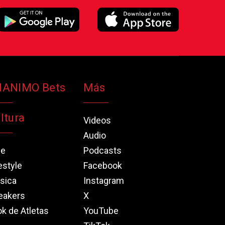
NANIMO Bets
Más
ltura
Videos
Audio
ne
Podcasts
estyle
Facebook
sica
Instagram
eakers
X
k de Atletas
YouTube