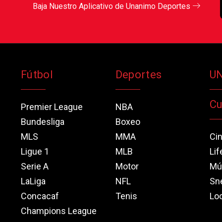
Baja Nuestro Aplicativo de Unanimo Deportes
Fútbol
Deportes
U
Cu
Premier League
NBA
Bundesliga
Boxeo
MLS
MMA
Ci
Ligue 1
MLB
Lif
Serie A
Motor
Mú
LaLiga
NFL
Sn
Concacaf
Tenis
Loo
Champions League