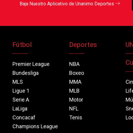
Baja Nuestro Aplicativo de Unanimo Deportes
Fútbol
Deportes
U
Cu
Premier League
NBA
Bundesliga
Boxeo
MLS
MMA
Ci
Ligue 1
MLB
Lif
Serie A
Motor
Mú
LaLiga
NFL
Sn
Concacaf
Tenis
Loo
Champions League