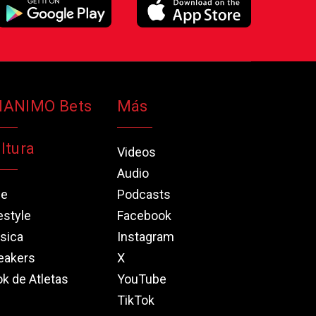
NANIMO Bets
Más
ltura
Videos
Audio
ne
Podcasts
estyle
Facebook
sica
Instagram
eakers
X
k de Atletas
YouTube
TikTok