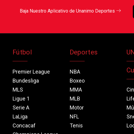
Baja Nuestro Aplicativo de Unanimo Deportes
Fútbol
Deportes
U
Cu
Premier League
NBA
Bundesliga
Boxeo
MLS
MMA
Ci
Ligue 1
MLB
Lif
Serie A
Motor
Mú
LaLiga
NFL
Sn
Concacaf
Tenis
Loo