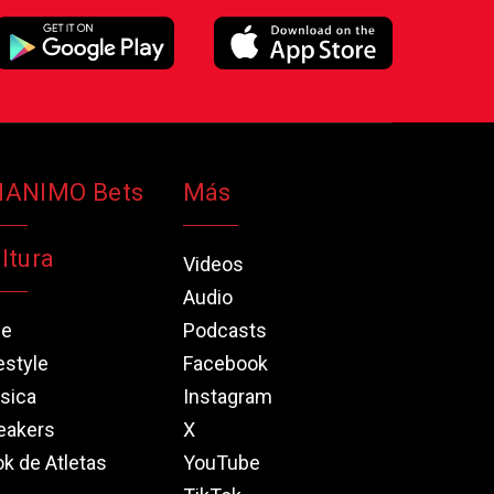
NANIMO Bets
Más
ltura
Videos
Audio
ne
Podcasts
estyle
Facebook
sica
Instagram
eakers
X
k de Atletas
YouTube