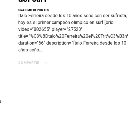
UNANIMO DEPORTES
Ítalo Ferreira desde los 10 años soñó con ser sufrista,
hoy es el primer campeón olímpico en surf [brid
video=”882655″ player=”27523″
title=”%C3%8Dtalo%20Ferreira%20el%20Trit%C3%
duration=”66″ description=”Ítalo Ferreira desde los 10
años soñó…
COMPARTIR
d