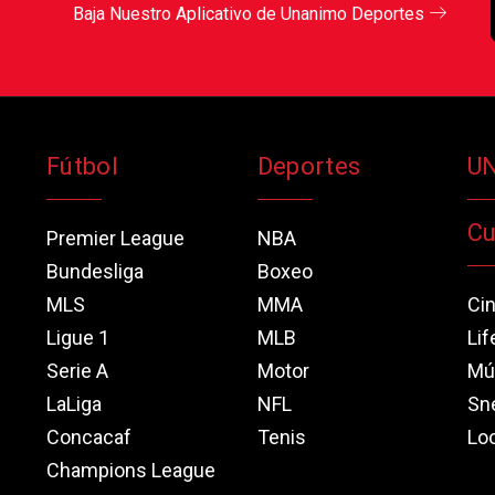
Baja Nuestro Aplicativo de Unanimo Deportes
Fútbol
Deportes
U
Cu
Premier League
NBA
Bundesliga
Boxeo
MLS
MMA
Ci
Ligue 1
MLB
Lif
Serie A
Motor
Mú
LaLiga
NFL
Sn
Concacaf
Tenis
Loo
Champions League