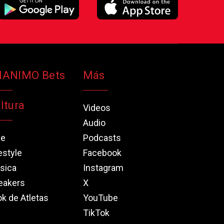
NANIMO Bets
Más
ltura
Videos
Audio
ne
Podcasts
estyle
Facebook
sica
Instagram
eakers
X
k de Atletas
YouTube
TikTok