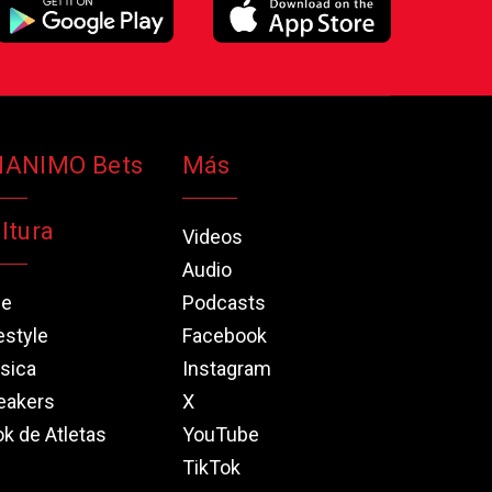
NANIMO Bets
Más
ltura
Videos
Audio
ne
Podcasts
estyle
Facebook
sica
Instagram
eakers
X
k de Atletas
YouTube
TikTok