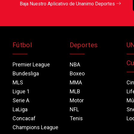
Baja Nuestro Aplicativo de Unanimo Deportes
Fútbol
Deportes
U
Cu
Premier League
NBA
Bundesliga
Boxeo
MLS
MMA
Ci
Ligue 1
MLB
Lif
Serie A
Motor
Mú
LaLiga
NFL
Sn
Concacaf
Tenis
Loo
Champions League