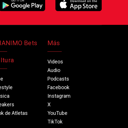
NANIMO Bets
Más
ltura
Videos
Audio
ne
Podcasts
estyle
Facebook
sica
Instagram
eakers
X
k de Atletas
YouTube
TikTok