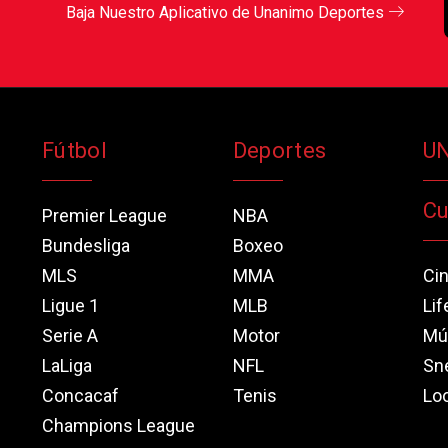
Baja Nuestro Aplicativo de Unanimo Deportes
Fútbol
Deportes
U
Cu
Premier League
NBA
Bundesliga
Boxeo
MLS
MMA
Ci
Ligue 1
MLB
Lif
Serie A
Motor
Mú
LaLiga
NFL
Sn
Concacaf
Tenis
Loo
Champions League