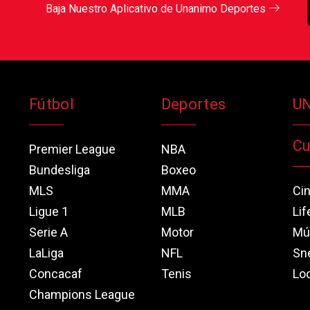
Baja Nuestro Aplicativo de Unanimo Deportes
Fútbol
Deportes
U
Cu
Premier League
NBA
Bundesliga
Boxeo
MLS
MMA
Ci
Ligue 1
MLB
Lif
Serie A
Motor
Mú
LaLiga
NFL
Sn
Concacaf
Tenis
Loo
Champions League