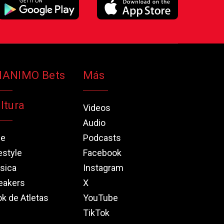
NANIMO Bets
Más
ltura
Videos
Audio
ne
Podcasts
estyle
Facebook
sica
Instagram
eakers
X
k de Atletas
YouTube
TikTok