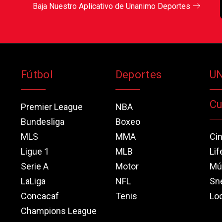
Baja Nuestro Aplicativo de Unanimo Deportes
Fútbol
Deportes
U
Cu
Premier League
NBA
Bundesliga
Boxeo
MLS
MMA
Ci
Ligue 1
MLB
Lif
Serie A
Motor
Mú
LaLiga
NFL
Sn
Concacaf
Tenis
Loo
Champions League