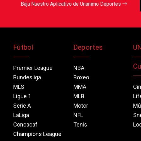
Baja Nuestro Aplicativo de Unanimo Deportes
Fútbol
Deportes
U
Cu
Premier League
NBA
Bundesliga
Boxeo
MLS
MMA
Ci
Ligue 1
MLB
Lif
Serie A
Motor
Mú
LaLiga
NFL
Sn
Concacaf
Tenis
Loo
Champions League