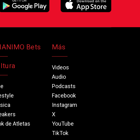
NANIMO Bets
Más
ltura
Videos
Audio
ne
Podcasts
estyle
Facebook
sica
Instagram
eakers
X
k de Atletas
YouTube
TikTok