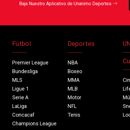
Baja Nuestro Aplicativo de Unanimo Deportes
Fútbol
Deportes
U
Cu
Premier League
NBA
Bundesliga
Boxeo
MLS
MMA
Ci
Ligue 1
MLB
Lif
Serie A
Motor
Mú
LaLiga
NFL
Sn
Concacaf
Tenis
Loo
Champions League