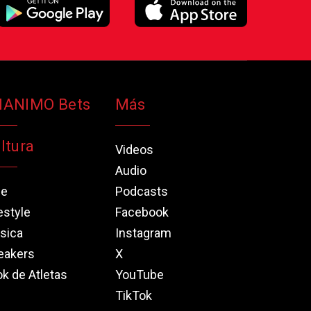
NANIMO Bets
Más
ltura
Videos
Audio
ne
Podcasts
estyle
Facebook
sica
Instagram
eakers
X
k de Atletas
YouTube
TikTok