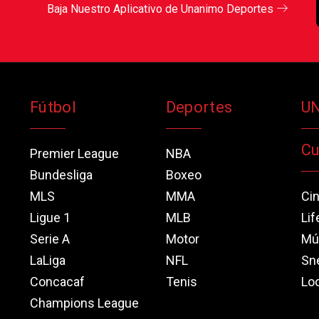
Baja Nuestro Aplicativo de Unanimo Deportes
Fútbol
Deportes
U
Cu
Premier League
NBA
Bundesliga
Boxeo
MLS
MMA
Ci
Ligue 1
MLB
Lif
Serie A
Motor
Mú
LaLiga
NFL
Sn
Concacaf
Tenis
Loo
Champions League