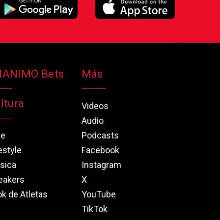
NANIMO Bets
Más
ltura
Videos
Audio
ne
Podcasts
estyle
Facebook
sica
Instagram
eakers
X
k de Atletas
YouTube
TikTok