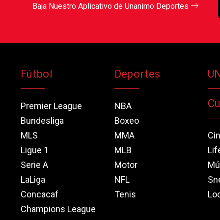
Baja Nuestro Aplicativo de Unanimo Deportes
Fútbol
Deportes
U
Cu
Premier League
NBA
Bundesliga
Boxeo
MLS
MMA
Ci
Ligue 1
MLB
Lif
Serie A
Motor
Mú
LaLiga
NFL
Sn
Concacaf
Tenis
Loo
Champions League