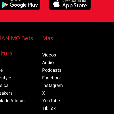
NANIMO Bets
Más
ltura
Videos
Audio
ne
Podcasts
estyle
Facebook
sica
Instagram
eakers
X
k de Atletas
YouTube
TikTok