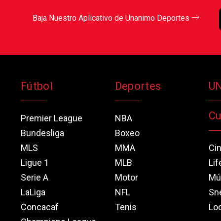
Baja Nuestro Aplicativo de Unanimo Deportes
Fútbol
Deportes
U
Cu
Premier League
NBA
Bundesliga
Boxeo
MLS
MMA
Ci
Ligue 1
MLB
Lif
Serie A
Motor
Mú
LaLiga
NFL
Sn
Concacaf
Tenis
Loo