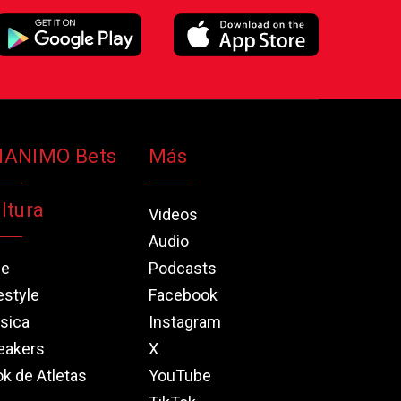
NANIMO Bets
Más
ltura
Videos
Audio
ne
Podcasts
estyle
Facebook
sica
Instagram
eakers
X
k de Atletas
YouTube