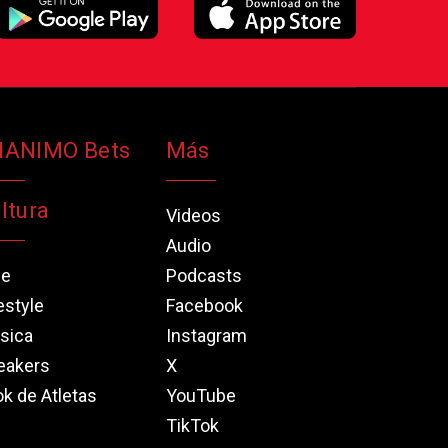
NANIMO Bets
Más
ltura
Videos
Audio
ne
Podcasts
estyle
Facebook
sica
Instagram
eakers
X
k de Atletas
YouTube
TikTok