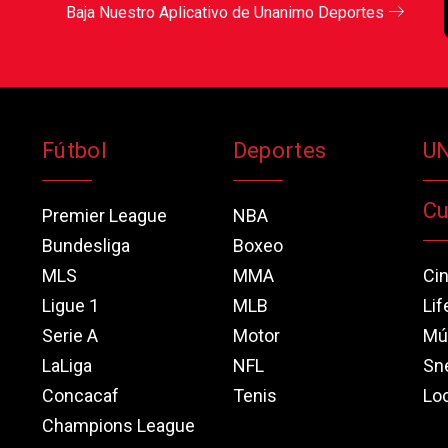
Baja Nuestro Aplicativo de Unanimo Deportes
Fútbol
Deportes
U
Cu
Premier League
NBA
Bundesliga
Boxeo
MLS
MMA
Ci
Ligue 1
MLB
Lif
Serie A
Motor
Mú
LaLiga
NFL
Sn
Concacaf
Tenis
Loo
Champions League