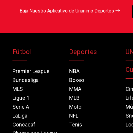
Baja Nuestro Aplicativo de Unanimo Deportes
Fútbol
Deportes
U
Cu
Premier League
NBA
Bundesliga
Boxeo
MLS
MMA
Ci
Ligue 1
MLB
Lif
Serie A
Motor
Mú
LaLiga
NFL
Sn
Concacaf
Tenis
Loo