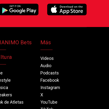
NANIMO Bets
Más
ltura
Videos
Audio
ne
Podcasts
estyle
Facebook
sica
Instagram
eakers
X
k de Atletas
YouTube