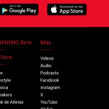
NANIMO Bets
Más
ltura
Videos
Audio
ne
Podcasts
estyle
Facebook
sica
Instagram
eakers
X
k de Atletas
YouTube