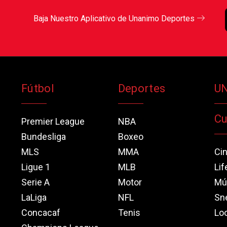
Baja Nuestro Aplicativo de Unanimo Deportes
Fútbol
Deportes
U
Cu
Premier League
NBA
Bundesliga
Boxeo
MLS
MMA
Ci
Ligue 1
MLB
Lif
Serie A
Motor
Mú
LaLiga
NFL
Sn
Concacaf
Tenis
Loo