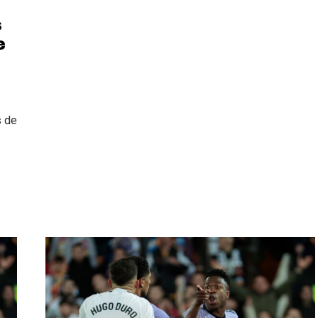
s
e
s de