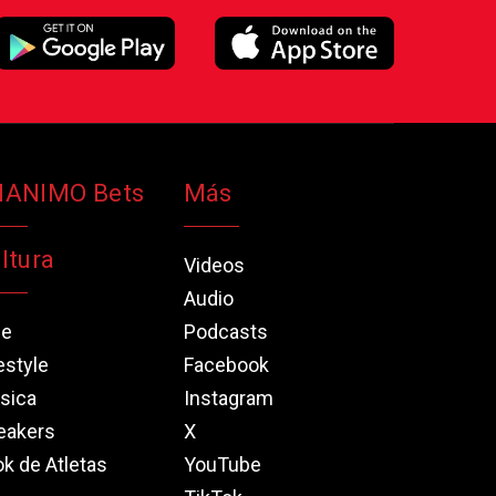
NANIMO Bets
Más
ltura
Videos
Audio
ne
Podcasts
estyle
Facebook
sica
Instagram
eakers
X
k de Atletas
YouTube