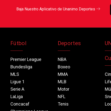
Baja Nuestro Aplicativo de Unanimo Deportes
Fútbol
Deportes
U
Cu
Premier League
NBA
Bundesliga
Boxeo
MLS
MMA
Ci
Ligue 1
MLB
Lif
Serie A
Motor
Mú
LaLiga
NFL
Sn
Concacaf
Tenis
Loo