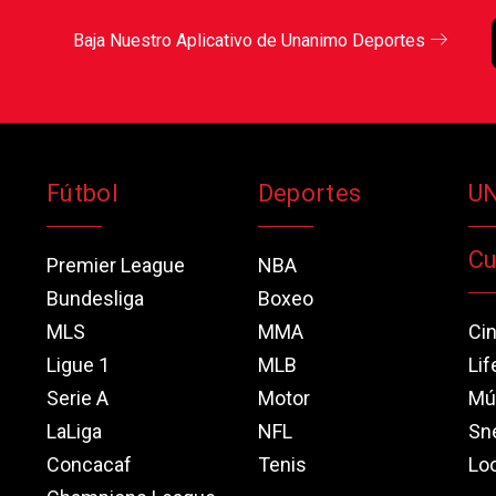
Baja Nuestro Aplicativo de Unanimo Deportes
Fútbol
Deportes
U
Cu
Premier League
NBA
Bundesliga
Boxeo
MLS
MMA
Ci
Ligue 1
MLB
Lif
Serie A
Motor
Mú
LaLiga
NFL
Sn
Concacaf
Tenis
Loo