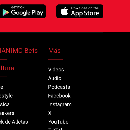
NANIMO Bets
Más
ltura
Videos
Audio
ne
Podcasts
estyle
Facebook
sica
Instagram
eakers
X
k de Atletas
YouTube