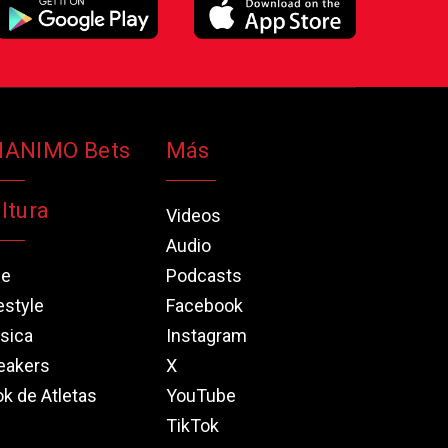
NANIMO Bets
Más
ltura
Videos
Audio
ne
Podcasts
estyle
Facebook
sica
Instagram
eakers
X
k de Atletas
YouTube
TikTok