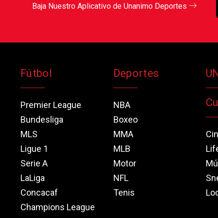
Baja Nuestro Aplicativo de Unanimo Deportes
Fútbol
Deportes
U
Cu
Premier League
NBA
Bundesliga
Boxeo
MLS
MMA
Ci
Ligue 1
MLB
Lif
Serie A
Motor
Mú
LaLiga
NFL
Sn
Concacaf
Tenis
Loo
Champions League