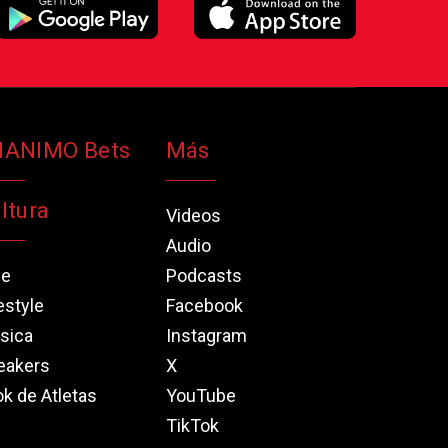
NANIMO Bets
Más
ltura
Videos
Audio
ne
Podcasts
estyle
Facebook
sica
Instagram
eakers
X
k de Atletas
YouTube
TikTok