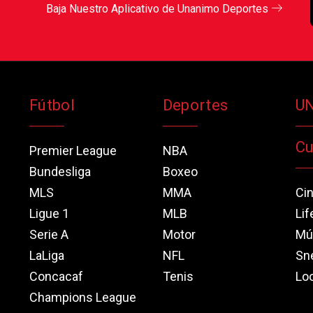
Baja Nuestro Aplicativo de Unanimo Deportes
Fútbol
Deportes
U
Cu
Premier League
NBA
Bundesliga
Boxeo
MLS
MMA
Ci
Ligue 1
MLB
Lif
Serie A
Motor
Mú
LaLiga
NFL
Sn
Concacaf
Tenis
Loo
Champions League