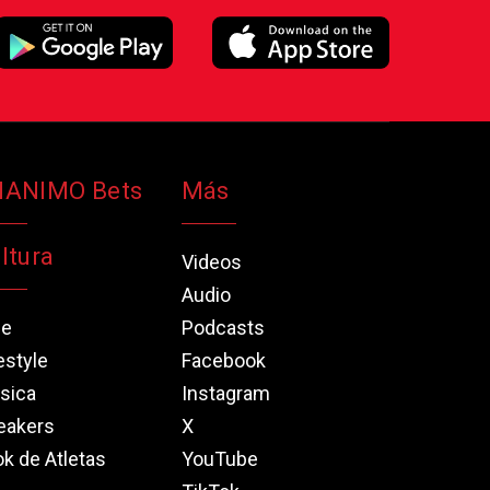
NANIMO Bets
Más
ltura
Videos
Audio
ne
Podcasts
estyle
Facebook
sica
Instagram
eakers
X
k de Atletas
YouTube