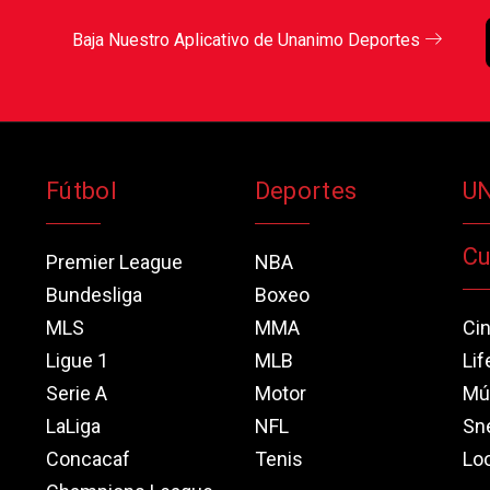
Baja Nuestro Aplicativo de Unanimo Deportes
Fútbol
Deportes
U
Cu
Premier League
NBA
Bundesliga
Boxeo
MLS
MMA
Ci
Ligue 1
MLB
Lif
Serie A
Motor
Mú
LaLiga
NFL
Sn
Concacaf
Tenis
Loo