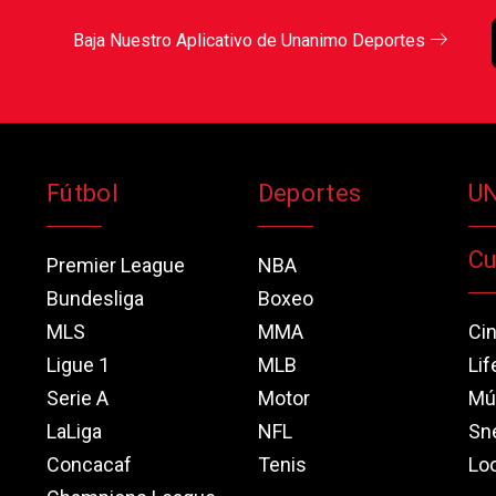
Baja Nuestro Aplicativo de Unanimo Deportes
Fútbol
Deportes
U
Cu
Premier League
NBA
Bundesliga
Boxeo
MLS
MMA
Ci
Ligue 1
MLB
Lif
Serie A
Motor
Mú
LaLiga
NFL
Sn
Concacaf
Tenis
Loo