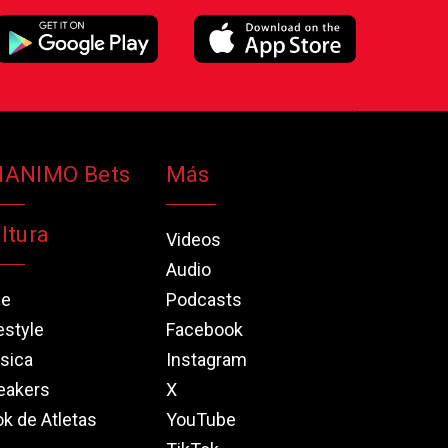
NANIMO Bets
Más
ltura
Videos
Audio
ne
Podcasts
estyle
Facebook
sica
Instagram
eakers
X
k de Atletas
YouTube