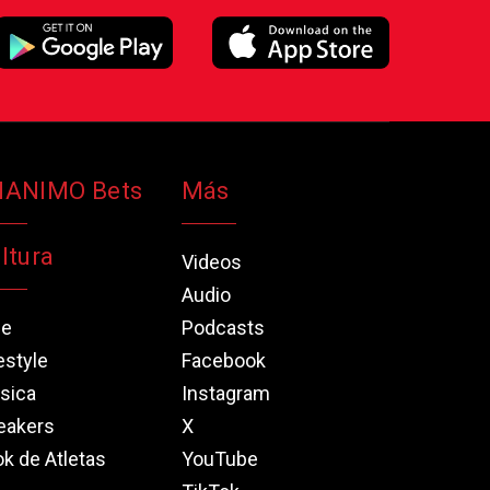
NANIMO Bets
Más
ltura
Videos
Audio
ne
Podcasts
estyle
Facebook
sica
Instagram
eakers
X
k de Atletas
YouTube