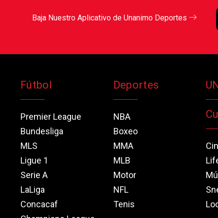
Baja Nuestro Aplicativo de Unanimo Deportes
Fútbol
Deportes
U
Cu
Premier League
NBA
Bundesliga
Boxeo
MLS
MMA
Ci
Ligue 1
MLB
Lif
Serie A
Motor
Mú
LaLiga
NFL
Sn
Concacaf
Tenis
Loo