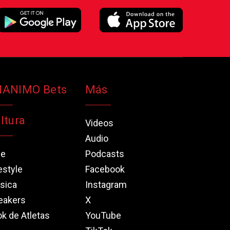
NANIMO Bets
Más
ltura
Videos
Audio
ne
Podcasts
estyle
Facebook
sica
Instagram
eakers
X
k de Atletas
YouTube