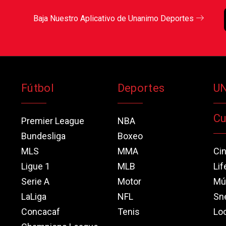
Baja Nuestro Aplicativo de Unanimo Deportes
Fútbol
Deportes
U
Cu
Premier League
NBA
Bundesliga
Boxeo
MLS
MMA
Ci
Ligue 1
MLB
Lif
Serie A
Motor
Mú
LaLiga
NFL
Sn
Concacaf
Tenis
Loo