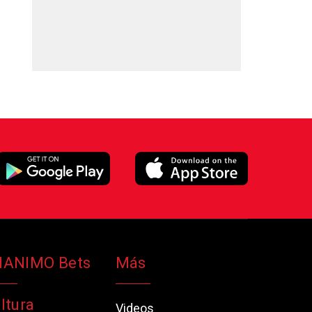
NANIMO Bets
Más
ltura
Videos