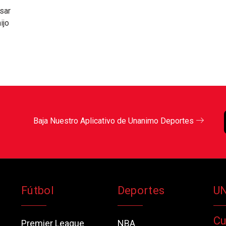
sar
ijo
Baja Nuestro Aplicativo de Unanimo Deportes
Fútbol
Deportes
U
Cu
Premier League
NBA