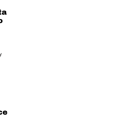
ta
o
y
ce